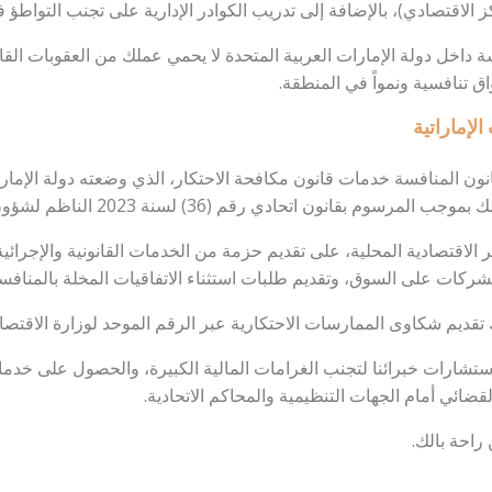
كز الاقتصادي)، بالإضافة إلى تدريب الكوادر الإدارية على تجنب التواطؤ
سة داخل دولة الإمارات العربية المتحدة لا يحمي عملك من العقوبات الق
 تنافسية ونمواً في المنطقة.
لإماراتية
ون المنافسة خدمات قانون مكافحة الاحتكار، الذي وضعته دولة الإمارا
نون اتحادي رقم (36) لسنة 2023 الناظم لشؤون المنافسة.
ئر الاقتصادية المحلية، على تقديم حزمة من الخدمات القانونية والإجرائ
الشركات على السوق، وتقديم طلبات استثناء الاتفاقيات المخلة بالمنا
شكاوى الممارسات الاحتكارية عبر الرقم الموحد لوزارة الاقتصاد والسياح
شارات خبرائنا لتجنب الغرامات المالية الكبيرة، والحصول على خدمات ت
القضائي أمام الجهات التنظيمية والمحاكم الاتحادية.
احة بالك.