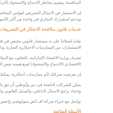
المنافسة، وتقييم مخاطر الاندماج والاستحواذ (التر
إن الاستثمار في الامتثال التشريعي لقوانين المناف
ويدعم استقرارك التجاري في واحدة من أكثر الأسواق
خدمات قانون مكافحة الاحتكار في التشريعات ا
نقدّم لعملائنا على يد مستشار قانوني مختص في قان
الاستثمارات من الممارسات الاحتكارية الضارة، وذلك بموجب المرسوم بقا
تشرف وزارة الاقتصاد الإماراتية، بالتعاون مع الدوا
الاقتصادي (الاندماج والاستحواذ) لمنع هيمنة بعض 
إن تعرضت شركتك لأي ممارسات احتكارية، يمكنك تقديم 
يمكن للشركات الناشئة في دبي وأبوظبي أن تثق باست
وإعداد برامج الامتثال الداخلي، والتمثيل القانوني و
تواصل مع خبراء شركة اف اتش سوليوشنز واضمن ر
الأسئلة الشائعة