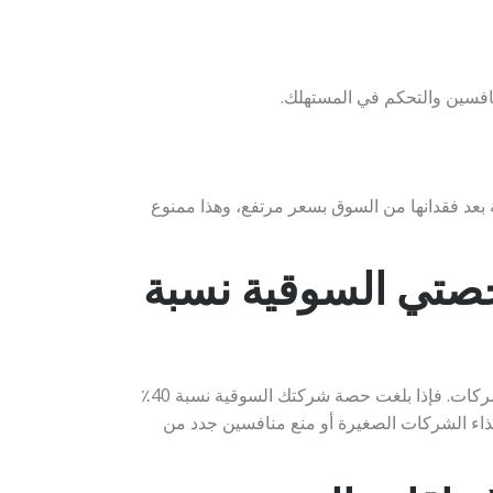
افسين والتحكم في المستهلك.
 بعد فقدانها من السوق بسعر مرتفع، وهذا ممنوع
صتي السوقية نسبة
اعلم أن النجاح في الإمارات ليس جريمة، بل على العكس تشجع البيئة الاستثمارية في دولة الإمارات على النمو وتوسع الشركات. فإذا بلغت حصة شركتك السوقية نسبة 40٪
يذاء الشركات الصغيرة أو منع منافسين جدد من